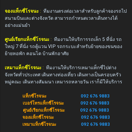
จองแท็กซี่
โรจนะ
:
ทีมงานตรงต่อเวลาสำหรับลูกค้าจองรถไป
สนามบินและต่างจังหวัด สามารถกำหนดเวลาเดินทางได้
อย่างแม่นยำ
ศูนย์เรียกแท็กซี่
โรจนะ
:
ทีมงานให้บริการรถเล็ก 5 ที่นั่ง รถ
ใหญ่ 7 ที่นั่ง รถตู้แวน VIP รถกระบะสำหรับย้ายของขนของ
ย้ายหอพัก คอนโด บ้านพักอาศัย
เหมาแท็กซี่
โรจนะ
:
ทีมงานให้บริการเหมาแท็กซี่ไปต่าง
จังหวัดทั่วประเทศ เดินทางท่องเที่ยว เดินทางเป็นครอบครัว
หมู่คณะ เดินทางสัมมนา เหมารถหลายวัน เราก็มีให้บริการ
แท็กซี่โรจนะ
092 676 9883
เบอร์โทรแท็กซี่โรจนะ
092 676 9883
ศูนย์เรียกแท็กซี่โรจนะ
092 676 9883
จองแท็กซี่โรจนะ
092 676 9883
เหมาแท็กซี่โรจนะ
092 676 9883