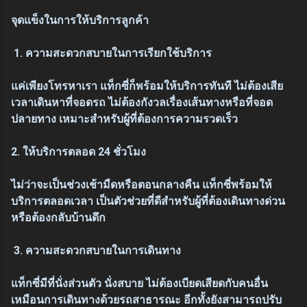
จุดแข็งในการให้บริการลูกค้า
1. ความสะดวกสบายในการเรียกใช้บริการ
แค่เพียงโทรหาเรา แท็กซี่ก็พร้อมให้บริการทันที ไม่ต้องเสีย
เวลาเดินหาที่จอดรถ ไม่ต้องกังวลเรื่องเส้นทางหรือที่จอด
ปลายทาง เหมาะสำหรับผู้ที่ต้องการความรวดเร็ว
2. ให้บริการตลอด 24 ชั่วโมง
ไม่ว่าจะเป็นช่วงเช้ามืดหรือตอนกลางคืน แท็กซี่พร้อมให้
บริการตลอดเวลา เป็นตัวช่วยที่ดีสำหรับผู้ที่ต้องเดินทางด่วน
หรือต้องกลับบ้านดึก
3. ความสะดวกสบายในการเดินทาง
แท็กซี่มีที่นั่งส่วนตัว นั่งสบาย ไม่ต้องเบียดเสียดกับคนอื่น
เหมือนการเดินทางด้วยรถสาธารณะ อีกทั้งยังสามารถปรับ