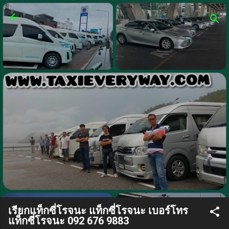
ข้ามไปที่เนื้อหาหลัก
ศูนย์เรียกแท็กซี่ รถตู้24 ชั่วโมง
บริการรถเล็ก 4 ที่นั่ง บริการรถ
ใหญ่ 7 ที่นั่งบริการรถตู้ van
VIP
ศูนย์เรียกแท็กซี่ เบอร์โทรแท็กซี่ บริการแท็กซี่ 24
ชั่วโมง จองแท็กซี่ล่วงหน้า เรียกแท็กซี่ด่วน บริการ
แท็กซี่ในสนามบิน หรือ จองแท็กซี่ไปสนามบินและ
ต่างจังหวัด 24 ชั่วโมง บริการรถใหม่สะอาด บริการ
รถเล็ก 5 ที่นั่ง บริการรถใหญ่ 7 ที่นั่ง บริการรถตู้
van VIP ทีมงานมีรถให้บริการรองรับลูกค้าทุกพื้นที่
ทั่วไทย ทุกจังหวัดทั่วประเทศ และรองรับทุก
กิจกรรมการเดินทางของลูกค้า สะดวกและ
ปลอดภัย บันทึกประวัติคนขับรถทะเบียนรถทุกครั้ง
ที่ใช้บริการ เชิญเรียกใช้บริการได้เลยค่ะ
เรียกแท็กซี่โรจนะ แท็กซี่โรจนะ เบอร์โทร
แท็กซี่โรจนะ 092 676 9883