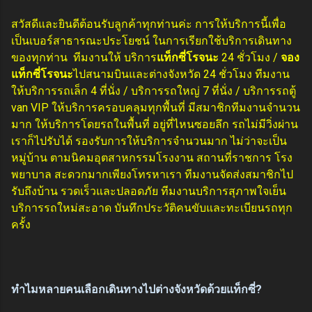
สวัสดีและยินดีต้อนรับลูกค้าทุกท่านค่ะ การให้บริการนี้เพื่อ
เป็นเบอร์สาธารณะประโยชน์ ในการเรียกใช้บริการเดินทาง
ของทุกท่าน
ทีมงานให้ บริการ
แท็กซี่โรจนะ
24 ชั่วโมง /
จอง
แท็กซี่โรจนะ
ไปสนามบินและต่างจังหวัด 24 ชั่วโมง ทีมงาน
ให้บริการรถเล็ก 4 ที่นั่ง / บริการรถใหญ่ 7 ที่นั่ง / บริการรถตู้
van VIP ให้บริการครอบคลุมทุกพื้นที่ มีสมาชิกทีมงานจำนวน
มาก ให้บริการโดยรถในพื้นที่ อยู่ที่ไหนซอยลึก รถไม่มีวิ่งผ่าน
เราก็ไปรับได้ รองรับการให้บริการจำนวนมาก ไม่ว่าจะเป็น
หมู่บ้าน ตามนิคมอุตสาหกรรมโรงงาน สถานที่ราชการ โรง
พยาบาล สะดวกมากเพียงโทรหาเรา ทีมงานจัดส่งสมาชิกไป
รับถึงบ้าน รวดเร็วและปลอดภัย ทีมงานบริการสุภาพใจเย็น
บริการรถใหม่สะอาด บันทึกประวัติคนขับและทะเบียนรถทุก
ครั้ง
ทำไมหลายคนเลือกเดินทางไปต่างจังหวัดด้วยแท็กซี่?