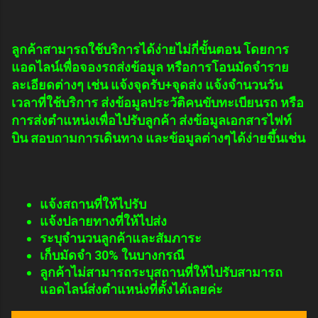
ลูกค้าสามารถใช้บริการได้ง่ายไม่กี่ขั้นตอน โดยการ
แอดไลน์เพื่อจองรถส่งข้อมูล หรือการโอนมัดจำราย
ละเอียดต่างๆ เช่น แจ้งจุดรับ+จุดส่ง แจ้งจำนวนวัน
เวลาที่ใช้บริการ ส่งข้อมูลประวัติคนขับทะเบียนรถ หรือ
การส่งตำแหน่งเพื่อไปรับลูกค้า ส่งข้อมูลเอกสารไฟท์
บิน สอบถามการเดินทาง และข้อมูลต่างๆได้ง่ายขึ้นเช่น
แจ้งสถานที่ให้ไปรับ
แจ้งปลายทางที่ให้ไปส่ง
ระบุจำนวนลูกค้าและสัมภาระ
เก็บมัดจำ 30% ในบางกรณี
ลูกค้าไม่สามารถระบุสถานที่ให้ไปรับสามารถ
แอดไลน์ส่งตำแหน่งที่ตั้งได้เลยค่ะ