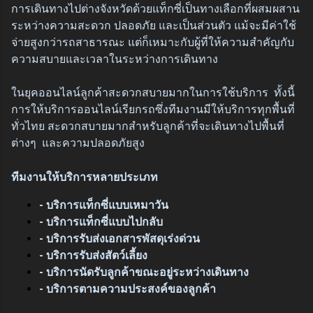
การเดินทางไปต่างจังหวัดด้วยแท็กซี่เป็นทางเลือกที่ผสมผสาน
ระหว่างความสะดวก ปลอดภัย และเป็นส่วนตัว แม้จะมีค่าใช้
จ่ายสูงกว่ารถสาธารณะ แต่ก็เหมาะกับผู้ที่ให้ความสำคัญกับ
ความสบายและเวลาในระหว่างการเดินทาง
ในยุคออนไลน์ลูกค้าสะดวกสบายมากในการใช้บริการ ทั้งนี้
การให้บริการออนไลน์เรียกรถซึ่งทีมงานมีให้บริการทุกพื้นที่
ทั่วไทย สะดวกสบายมากสำหรับลูกค้าที่จะเดินทางไปพื้นที่
ต่างๆ และความปลอดภัยสูง
ทีมงานให้บริการหลายประเภท
- บริการแท็กซี่แบบเหมาวัน
- บริการแท็กซี่แบบไปกลับ
- บริการรับส่งเอกสารพัสดุเร่งด่วน
- บริการรับส่งสัตว์เลี้ยง
- บริการนัดรับลูกค้าขณะอยู่ระหว่างเดินทาง
- บริการตามความประสงค์ของลูกค้า