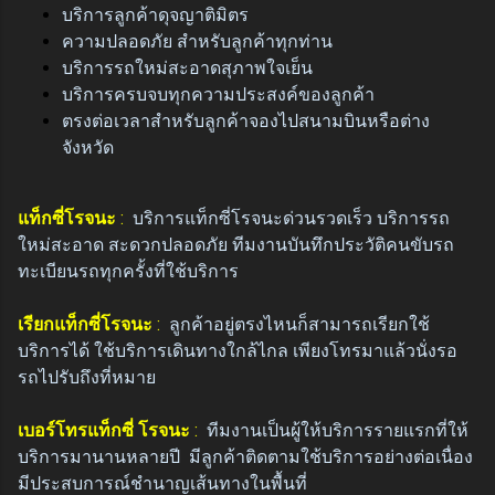
บริการลูกค้าดุจญาติมิตร
ความปลอดภัย สำหรับลูกค้าทุกท่าน
บริการรถใหม่สะอาดสุภาพใจเย็น
บริการครบจบทุกความประสงค์ของลูกค้า
ตรงต่อเวลาสำหรับลูกค้าจองไปสนามบินหรือต่าง
จังหวัด
แท็กซี่โรจนะ
:
บริการแท็กซี่โรจนะด่วนรวดเร็ว บริการรถ
ใหม่สะอาด สะดวกปลอดภัย ทีมงานบันทึกประวัติคนขับรถ
ทะเบียนรถทุกครั้งที่ใช้บริการ
เรียกแท็กซี่
โรจนะ
:
ลูกค้าอยู่ตรงไหนก็สามารถเรียกใช้
บริการได้ ใช้บริการเดินทางใกล้ไกล เพียงโทรมาแล้วนั่งรอ
รถไปรับถึงที่หมาย
เบอร์โทรแท็กซี่
โรจนะ
:
ทีมงานเป็นผู้ให้บริการรายแรกที่ให้
บริการมานานหลายปี มีลูกค้าติดตามใช้บริการอย่างต่อเนื่อง
มีประสบการณ์ชำนาญเส้นทางในพื้นที่