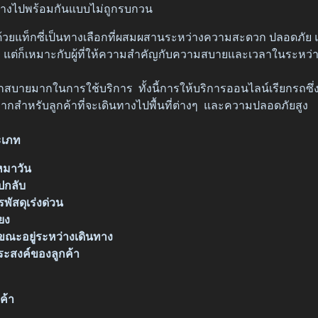
ินทางไปพร้อมกันแบบไม่ถูกรบกวน
ด้วยแท็กซี่เป็นทางเลือกที่ผสมผสานระหว่างความสะดวก ปลอดภัย แล
 แต่ก็เหมาะกับผู้ที่ให้ความสำคัญกับความสบายและเวลาในระหว่
สบายมากในการใช้บริการ ทั้งนี้การให้บริการออนไลน์เรียกรถซึ่ง
ยมากสำหรับลูกค้าที่จะเดินทางไปพื้นที่ต่างๆ และความปลอดภัยสู
ะเภท
หมาวัน
ปกลับ
พัสดุเร่งด่วน
้ยง
าขณะอยู่ระหว่างเดินทาง
ะสงค์ของลูกค้า
ค้า