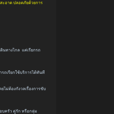
ม่สะอาด ปลอดภัยด้วยการ
งเดินทางไกล แค่เรียกรถ
รถเรียกใช้บริการได้ทันที
โดยไม่ต้องกังวลเรื่องการขับ
ัว คู่รัก หรือกลุ่ม