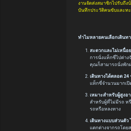
งานจัดส่งสมาชิกไปรับถึง
บันทึกประวัติคนขับและทะเ
ทำไมหลายคนเลือกเดินทางไ
สะดวกและไม่เหนื่อ
การนั่งแท็กซี่ไปต่
คุณก็สามารถนั่งพัก
เดินทางได้ตลอด 24 
แท็กซี่จำนวนมากเปิด
เหมาะสำหรับผู้สูงอาย
สำหรับผู้ที่ไม่มีรถ 
รถหรือหลงทาง
เดินทางแบบส่วนตัว 
แตกต่างจากรถโดยสาร