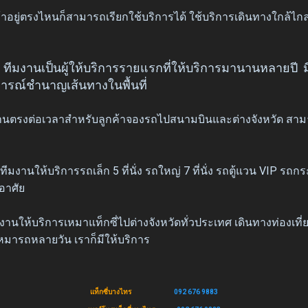
้าอยู่ตรงไหนก็สามารถเรียกใช้บริการได้ ใช้บริการเดินทางใกล้ไก
:
ทีมงานเป็นผู้ให้บริการรายแรกที่ให้บริการมานานหลายปี ม
บการณ์ชำนาญเส้นทางในพื้นที่
านตรงต่อเวลาสำหรับลูกค้าจองรถไปสนามบินและต่างจังหวัด สา
ทีมงานให้บริการรถเล็ก 5 ที่นั่ง รถใหญ่ 7 ที่นั่ง รถตู้แวน VIP
อาศัย
งานให้บริการเหมาแท็กซี่ไปต่างจังหวัดทั่วประเทศ เดินทางท่องเที
หมารถหลายวัน เราก็มีให้บริการ
แท็กซี่บางไทร
092 676 9883