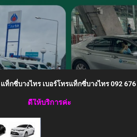
ข้ามไปที่เนื้อหาหลัก
รถตู้24 ชั่วโมง บริการรถเล็ก 4 ที่นั่ง บริการรถใ
VIP
ท็กซี่ บริการแท็กซี่ 24 ชั่วโมง จองแท็กซี่ล่วงหน้า เรียกแท็กซี่ด่วน บริ
ะต่างจังหวัด 24 ชั่วโมง บริการรถใหม่สะอาด บริการรถเล็ก 5 ที่นั่ง บริก
มีรถให้บริการรองรับลูกค้าทุกพื้นที่ทั่วไทย ทุกจังหวัดทั่วประเทศ และร
ภัย บันทึกประวัติคนขับรถทะเบียนรถทุกครั้งที่ใช้บริการ เชิญเรียกใช
ร แท็กซี่บางไทร เบอร์โทรแท็กซี่บางไทร 092 67
ริการค่ะ