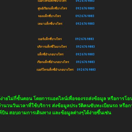
เบอร์โทรแท็กซี่บางไทร
092 676 9883
ศูนย์เรียกแท็กซี่บางไทร
092 676 9883
จองแท็กซี่บางไทร
092 676 9883
เหมาแท็กซี่บางไทร
092 676 9883
เบอร์แท็กซี่บางไทร
092 676 9883
บริการแท็กซี่ในบางไทร
092 676 9883
แท็กซี่อำเภอบางไทร
092 676 9883
เรียกแท็กซี่อำเภอบางไทร
092 676 9883
เบอร์โทรแท็กซี่อำเภอบางไทร
092 676 9883
ง่ายไม่กี่ขั้นตอน โดยการแอดไลน์เพื่อจองรถส่งข้อมูล หรือการโ
้งจำนวนวันเวลาที่ใช้บริการ ส่งข้อมูลประวัติคนขับทะเบียนรถ หรือก
ท์บิน สอบถามการเดินทาง และข้อมูลต่างๆได้ง่ายขึ้นเช่น