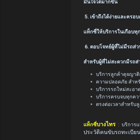
มั่นใจได้มากขึ้น
5. เข้าถึงได้ง่ายและครอบคล
แท็กซี่ให้บริการในเกือบทุ
6. ตอบโจทย์ผู้ที่ไม่มีรถส่ว
สำหรับผู้ที่ไม่สะดวกมีรถส
บริการลูกค้าดุจญาติ
ความปลอดภัย สำหรั
บริการรถใหม่สะอาด
บริการครบจบทุกคว
ตรงต่อเวลาสำหรับลู
บางไทร
แท็กซี่
:
บริการแท
ประวัติคนขับรถทะเบียนร