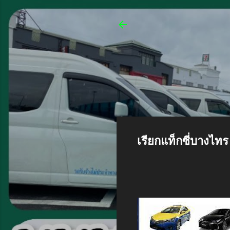
ศูนย์เรียกแท็กซี่ 
บริการรถตู้ van 
ศูนย์เรียกแท็กซี่ เบอร์โทรแ
หรือ จองแท็กซี่ไปสนามบินแล
บริการรถตู้ van VIP ทีมงาน
ทางของลูกค้า สะดวกและปลอด
เรียกแท็กซี่บางไท
แท็กซี่อำเภอบางไทรยินดีให้บ