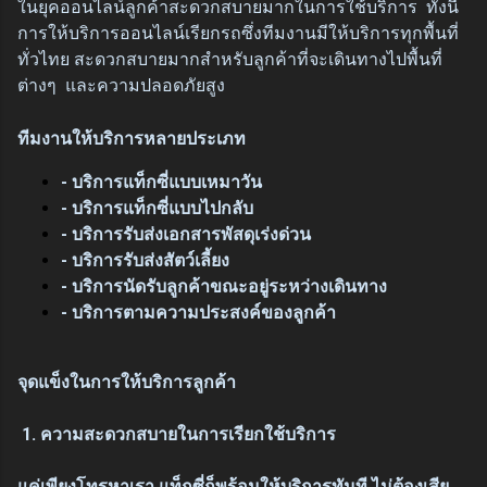
ในยุคออนไลน์ลูกค้าสะดวกสบายมากในการใช้บริการ ทั้งนี้
การให้บริการออนไลน์เรียกรถซึ่งทีมงานมีให้บริการทุกพื้นที่
ทั่วไทย สะดวกสบายมากสำหรับลูกค้าที่จะเดินทางไปพื้นที่
ต่างๆ และความปลอดภัยสูง
ทีมงานให้บริการหลายประเภท
- บริการแท็กซี่แบบเหมาวัน
- บริการแท็กซี่แบบไปกลับ
- บริการรับส่งเอกสารพัสดุเร่งด่วน
- บริการรับส่งสัตว์เลี้ยง
- บริการนัดรับลูกค้าขณะอยู่ระหว่างเดินทาง
- บริการตามความประสงค์ของลูกค้า
จุดแข็งในการให้บริการลูกค้า
1. ความสะดวกสบายในการเรียกใช้บริการ
แค่เพียงโทรหาเรา แท็กซี่ก็พร้อมให้บริการทันที ไม่ต้องเสีย