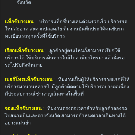
จังหวัด
แท็กซี่บางเลน
:
บริการแท็กซี่บางเลนด่วนรวดเร็ว บริการรถ
ใหม่สะอาด สะดวกปลอดภัย ทีมงานบันทึกประวัติคนขับรถ
ทะเบียนรถทุกครั้งที่ใช้บริการ
เรียกแท็กซี่บางเลน
:
ลูกค้าอยู่ตรงไหนก็สามารถเรียกใช้
บริการได้ ใช้บริการเดินทางใกล้ไกล เพียงโทรมาแล้วนั่งรอ
รถไปรับถึงที่หมาย
เบอร์โทรแท็กซี่บางเลน
:
ทีมงานเป็นผู้ให้บริการรายแรกที่ให้
บริการมานานหลายปี มีลูกค้าติดตามใช้บริการอย่างต่อเนื่อง
มีประสบการณ์ชำนาญเส้นทางในพื้นที่
จองแท็กซี่บางเลน
:
ทีมงานตรงต่อเวลาสำหรับลูกค้าจองรถ
ไปสนามบินและต่างจังหวัด สามารถกำหนดเวลาเดินทางได้
อย่างแม่นยำ