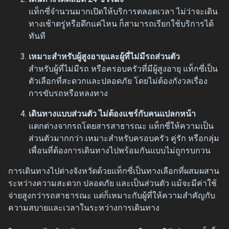
แท็กซี่จำนวนมากเปิดให้บริการตลอดเวลา ไม่ว่าจะเดิน
ทางเช้าตรู่หรือดึกแค่ไหน ก็สามารถเรียกใช้บริการได้
ทันที
เหมาะสำหรับผู้สูงอายุและผู้ที่ไม่มีรถส่วนตัว
สำหรับผู้ที่ไม่มีรถ หรือครอบครัวที่มีผู้สูงอายุ แท็กซี่เป็น
ตัวเลือกที่สะดวกและปลอดภัย โดยไม่ต้องกังวลเรื่อง
การขับรถหรือหลงทาง
เดินทางแบบส่วนตัว ไม่ต้องแชร์กับคนแปลกหน้า
แตกต่างจากรถโดยสารสาธารณะ แท็กซี่ให้ความเป็น
ส่วนตัวมากกว่า เหมาะสำหรับครอบครัว คู่รัก หรือกลุ่ม
เพื่อนที่ต้องการเดินทางไปพร้อมกันแบบไม่ถูกรบกวน
การเดินทางไปต่างจังหวัดด้วยแท็กซี่เป็นทางเลือกที่ผสมผสาน
ระหว่างความสะดวก ปลอดภัย และเป็นส่วนตัว แม้จะมีค่าใช้
จ่ายสูงกว่ารถสาธารณะ แต่ก็เหมาะกับผู้ที่ให้ความสำคัญกับ
ความสบายและเวลาในระหว่างการเดินทาง