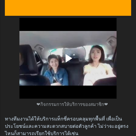
❤กิจกรรมการให้บริการของสมาชิก❤
ทางทีมงานได้ให้บริการแท็กซี่ครอบคลุมทุกพื้นที่ เพื่อเป็น
ประโยชน์และความสะดวกสบายต่อตัวลูกค้า ไม่ว่าจะอยู่ตรง
ไหนก็สามารถเรียกใช้บริการได้เช่น