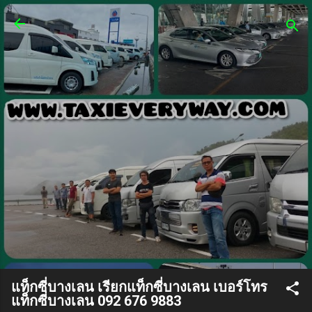
ข้ามไปที่เนื้อหาหลัก
ศูนย์เรียกแท็กซี่ รถตู้24 ชั่วโมง
บริการรถเล็ก 4 ที่นั่ง บริการรถ
ใหญ่ 7 ที่นั่งบริการรถตู้ van
VIP
ศูนย์เรียกแท็กซี่ เบอร์โทรแท็กซี่ บริการแท็กซี่ 24
ชั่วโมง จองแท็กซี่ล่วงหน้า เรียกแท็กซี่ด่วน บริการ
แท็กซี่ในสนามบิน หรือ จองแท็กซี่ไปสนามบินและ
ต่างจังหวัด 24 ชั่วโมง บริการรถใหม่สะอาด บริการ
รถเล็ก 5 ที่นั่ง บริการรถใหญ่ 7 ที่นั่ง บริการรถตู้
van VIP ทีมงานมีรถให้บริการรองรับลูกค้าทุกพื้นที่
ทั่วไทย ทุกจังหวัดทั่วประเทศ และรองรับทุก
กิจกรรมการเดินทางของลูกค้า สะดวกและ
ปลอดภัย บันทึกประวัติคนขับรถทะเบียนรถทุกครั้ง
ที่ใช้บริการ เชิญเรียกใช้บริการได้เลยค่ะ
แท็กซี่บางเลน เรียกแท็กซี่บางเลน เบอร์โทร
แท็กซี่บางเลน 092 676 9883