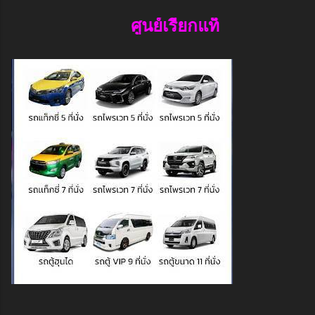
ศูนย์เรียกแท็กซี่แปดริ้วยินดีต้อนรับค่ะ