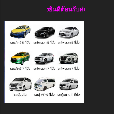
กแท็กซี่อำเภอบ่อทองยินดีต้อนรับค่ะ